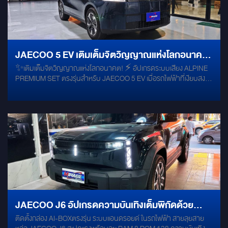
Amplifier): สมองกลอัจฉริยะ ทำหน้าที่ขับกำลังพร้อมปรับแต่งจูนเสียง
(Sound Tuning) ให้เวทีเสียงเป๊ะ แม่นยำที่สุด ALPINE PWE-10S4
(Active Subwoofer 10"): ซับวูฟเฟอร์พร้อมแอมป์ในตัวขนาด 10 นิ้ว ส่ง
พลังเบสที่แน่น หนักลึก นุ่มนวล เติมเต็มความสนุกสะใจ ไฮไลท์การติดตั้ง
ระดับพรีเมียมที่ Mirage Audio OEM Integration (Plug & Play):
JAECOO 5 EV เติมเต็มจิตวิญญาณแห่งโลกอนาคต
ออกแบบมาเพื่อติดตั้งตรงรุ่นกับ JAECOO 5 EV มั่นใจได้ 100% ไม่มี
✨เติมเต็มจิตวิญญาณแห่งโลกอนาคต! ⚡️ อัปเกรดระบบเสียง ALPINE
อัปเกรดระบบเสียง ALPINE PREMIUM SET
การตัดต่อสายไฟเดิมของตัวรถ ปลอดภัยต่อระบบไฟฟ้า Professional
PREMIUM SET ตรงรุ่นสำหรับ JAECOO 5 EV เมื่อรถไฟฟ้าที่เงียบสงบ
Tuning: จูนแต่งเสียงด้วยช่างผู้เชี่ยวชาญระดับมืออาชีพ เพื่อให้ได้มิติเสียง
ผสานกับชุดเครื่องเสียงระดับตำนาน ผลลัพธ์คือห้องโดยสารที่กลายเป็น
ระดับ Hi-End ที่ดีที่สุดในรถคุณ เปลี่ยนทุกการเดินทางใน JAECOO 5
คอนเสิร์ตฮอลล์ส่วนตัว ยกระดับทุกมิติเสียงให้สมบูรณ์แบบ คมชัด เต็ม
EV ให้เหนือระดับกว่าใคร! ในงบประมาณ ราคาพิเศษเพียง 35,900.-
อารมณ์ทุกการเดินทาง
เท่านั้น สำรองคิวติดตั้ง หรือเข้ามาทดลองฟังเสียงจริงก่อนใครได้แล้ววันนี้
ที่ Mirage Audio #MirageAudio #WilltMirage #Alpine #Jaecoo5EV
#Jaecoo5 #เครื่องเสียงรถยนต์ #อัปเกรดเครื่องเสียงรถยนต์
#PlugAndPlay #DSPAmplifier #Subwoofer #รถไฟฟ้า #EVCar
JAECOO J6 อัปเกรดความบันเทิงเต็มพิกัดด้วย
ติดตั้งกล่อง AI-BOXตรงรุ่น ระบบแอนดรอยด์ ในรถไฟฟ้า สายลุยสาย
กล่อง AI-BOX ตรงรุ่น สเปกแรง