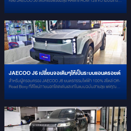
หล่อ JAECOO J6 สเปคแรงพร้อมลุย RAM 8 ROM 128 ความบันเทิง
ครบทุกฟังก์ชัน รองรับทุกแอพพลิเคชั่น YouTube I Netflix I AIS Play I
Google Maps I แอพฟังเพลงต่างๆ ไม่ต้องตัดต่อชุดสายไฟ ประกันศูนย์
อยู่ครบ การทำงานแบ่ง 2หน้าจอ สะดวกในการใช้งาน กลับหน้าเมนูโหมด
เดิมโรงานได้ไม่ต้องกังวล
JAECOO J6 เปลี่ยนจอเดิมๆให้เป็นระบบแอนดรอยด์
สำหรับผู้ครอบครอง JAECOO J6 ยนตรกรรมไฟฟ้า 100% สไตล์ Off-
Road Boxy ที่ดีไซน์ภายนอกโดดเด่นและเท่ในแบบฉบับสายลุย แต่คุณ
อาจจะรู้สึกว่าหน้าจอกลางขนาดใหญ่ ในรถยังเปิดแอปพลิเคชันเพื่อความ
บันเทิงได้ไม่สะใจเท่าที่ควร การอัปเกรดด้วย กล่อง CarPlay AI-BOX
ระบบแอนดรอยด์ตรงรุ่น คือคำตอบที่จะช่วยเปลี่ยนหน้าจอดั้งเดิม ให้
กลายเป็นสมาร์ทแท็บเล็ตไซส์ยักษ์ส่วนตัวของคุณ โดยไม่ต้องรื้อหรือ
ดัดแปลงระบบรถเลยแม้แต่น้อยครับ สเปกแรงระดับเรือธง RAM 8GB /
ROM 128GB:​ ประมวลผลลื่นไหล ไม่มีอาการหน่วงหรือกระตุก ตอบ
สนองไวทันใจ พื้นที่เก็บข้อมูลจุใจพร้อมรองรับการดาวน์โหลด