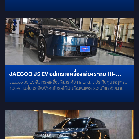
1.6C ติดตั้งแบบ Plug&Play ทั้งคัน ไม่ต้องตัดต่อสาย เก็บงานเนี๊ยบ
พร้อมแดมป์ทั้ง 4 บานด้วย Damp Mercury Gold เสียงใส ครบทุกราย
ละเอียดของชิ้นดนตรี เหมือนนั่งฟังในสตูดิโอ เพิ่มพลังเสียงเบสด้วย
SUBBOX ALPINE PWE-M770 ขนาด 7 นิ้ว ซ่อนใต้เบาะแบบเนียนกริบ
พร้อมทำแผงครอบ sub อย่างดี รถเงียบขึ้น เสียงดีขึ้น ฟีลดีขึ้น… ยิ่งขับ
ยิ่งเพลิน
JAECOO J5 EV อัปเกรดเครื่องเสียงระดับ HI-
Jaecoo J5 EV อัปเกรดเครื่องเสียงระดับ Hi-End... ประกันศูนย์อยู่ครบ
END... ประกันศูนย์อยู่ครบ 100%
100%! เปลี่ยนรถไฟฟ้าคันโปรดให้เป็นห้องฟังเพลงระดับโลก ด้วยงานติด
ตั้งมาตรฐานสูงสุด "ไม่ตัดต่อสายไฟ ไม่ดัดแปลงระบบเดิม" มั่นใจด้วยชุด
ปลั๊กตรงรุ่น (Plug & Play) ใช้ชุดปลั๊กเฉพาะรุ่นสำหรับ Jaecoo J5 EV
โดยตรง ติดตั้งเนียน ศูนย์ไม่สะดุ้ง ลูกค้าสบายใจ ประกันไม่หลุดแน่นอน
สัมผัสพลังเสียงระดับตำนานจากอิตาลี: ESB AUDIO คู่หน้า: MILLE
1.6K2X (แยกชิ้น รายละเอียดกริบ) คู่หลัง: MILLE 1.6C (เติมเต็มมิติเสียง
ให้สมบูรณ์) Special Touch: เสริม Extra Ring วงแหวนสูตรพิเศษ ช่วย
โฟกัสเสียงร้องให้ "พุ่ง ชัด ลอย" เหมือนมีนักร้องมาโชว์สดๆ อยู่ตรงหน้า
คุณ! เงียบสนิท พร้อมเบสที่หนักแน่น Damping System: แดมป์ 4 ประตู