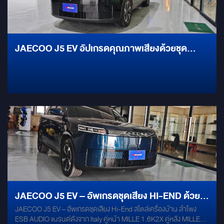
แอปพลิเคชันโปรดได้อย่างเต็มที่ ความบันเทิงครบครัน รองรับทุก
แอปพลิเคชันชั้นนำ: เปลี่ยนหน้าจอรถให้ดู YouTube, Netflix, AIS Play
หรือเปิดเพลงผ่านแอปพลิเคชันสตรีมมิ่งต่างๆ ได้อย่างอิสระ รันระบบ
Android เต็มรูปแบบ ดูหนังฟังเพลงได้เพลินๆ ตลอดการเดินทาง ฟังก์ชัน
แบ่งทำงาน 2 หน้าจอ (Split Screen): สะดวกสบายขั้นสุดสำหรับสายเดิน
JAECOO J5 EV อัปเกรดคุณภาพเสียงด้วยชุด
ทาง สามารถแบ่งฝั่งหน้าจอให้ฝั่งหนึ่งเปิดระบบนำทาง ด้วย Google
ลำโพงยอดนิยมจาก FOCAL
Maps ควบคู่ไปกับอีกฝั่งที่เปิดคอนเทนต์ความบันเทิงให้ผู้โดยสารรับชม
ได้อย่างลงตัว ปลอดภัย 100% ประกันศูนย์อยู่ครบ ไม่ตัดต่อสายไฟ: เป็น
ระบบ Plug & Play เพียงแค่เสียบสายเข้ากับพอร์ต USB เดิมของตัวรถ
ระบบจะซิงค์ข้อมูลโดยอัตโนมัติ ไม่มีการตัดต่อชุดสายไฟใดๆ ทั้งสิ้น อุ่นใจ
ได้เลยว่าเงื่อนไขการรับประกันจากทางศูนย์ยังอยู่ครบถ้วน สลับกลับหน้า
จอเดิมของโรงงานได้ทันที: ไม่ต้องกังวลเรื่องการใช้งานระบบควบคุมหลัก
ของรถ เพราะคุณสามารถกดสลับโหมดกลับสู่หน้าจอเมนูเดิมของโรงงาน
เพื่อตั้งค่าตัวรถได้ตลอดเวลาอย่างไร้รอยต่อ
JAECOO J5 EV – อัพเกรดชุดเสียง HI-END ด้วย
JAECOO J5 EV – อัพเกรดชุดเสียง Hi-End สไตล์เครื่องบ้าน ลำโพง
ESB AUDIO แบรนด์ดังจาก ITALY
ESB AUDIO แบรนด์ดังจาก Italy คู่หน้า MILLE 1.6K2X คู่หลัง MILLE