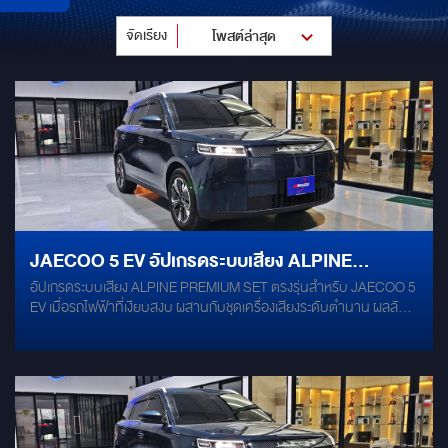
จัดเรียง
โพสต์ล่าสุด
JAECOO 5 EV อัปเกรดระบบเสียง ALPINE
อัปเกรดระบบเสียง ALPINE PREMIUM SET ตรงรุ่นสำหรับ JAECOO 5
PREMIUM SET
EV เมื่อรถไฟฟ้าที่เงียบสงบ ผสานกับชุดเครื่องเสียงระดับตำนาน ผลลัพธ์
คือห้องโดยสารที่กลายเป็นคอนเสิร์ตฮอลล์ส่วนตัว ยกระดับทุกมิติเสียงให้
สมบูรณ์แบบ คมชัด เต็มอารมณ์ทุกการเดินทาง เจาะลึกชุดอัปเกรดความ
บันเทิงใน JAECOO 5 EV ALPINE S2-S65C (Component 2-Way
Speaker): ลำโพงแยกชิ้นคู่หน้า ถ่ายทอดเสียงร้องใสประกาย มิติเวทีเสียง
กว้าง ชัดเจนทุกรายละเอียด ALPINE S2-S65 (Coaxial 2-Way
Speaker): ลำโพงแกนร่วมคู่หลัง เติมเต็มมิติเสียงรอบทิศทางให้โอบล้อม
ทั่วทั้งห้องโดยสารอย่างลงตัว ALPINE PXE M60-4 (4 CH DSP