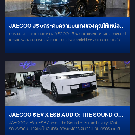
ด้วย Mercury Gold ลดเสียงรบกวนจากภายนอก และช่วยให้มวลเบสแน่น
ขึ้นอย่างชัดเจน Underseat Subwoofer: เสริมพลังย่านต่ำด้วย: ALPINE
PWE-M770 ติดตั้งซ่อนใต้เบาะแบบ Stealth ไม่เสียพื้นที่ใช้งาน แต่พลัง
เบสบอกเลยว่า... "รู้เรื่อง!"
JAECOO J5 ยกระดับความบันเทิงของคุณให้เหนือ
ยกระดับความบันเทิงในรถ JAECOO J5 ของคุณให้เหนือระดับด้วยชุดอัป
ระดับด้วยชุดอัปเกรดเครื่องเสียงแบรนด์ตำนานอย่าง
เกรดเครื่องเสียงแบรนด์ตำนานอย่าง Nakamichi พร้อมความอุ่นใจใน
NAKAMICHI
การขับขี่ด้วยกล้องบันทึกความละเอียดสูง รายละเอียดการอัปเกรด:
Nakamichi NSE-CS1628 (คู่หน้า-หลัง) Nakamichi NBF 8.1 A:
Active Subwoofer (Bass Box) DDPAI N5: กล้องบันทึกหน้า-หลังระดับ
พรีเมียม
JAECOO 5 EV X ESB AUDIO: THE SOUND OF
JAECOO 5 EV x ESB Audio: The Sound of Future Luxuryเปลี่ยน
FUTURE LUXURY
รถไฟฟ้าคันโปรดให้เป็นสุนทรียภาพแห่งการเดินทาง! อัปเกรดระบบเสียง
เต็มรูปแบบใน JAECOO 5 EV ด้วยชุดลำโพงระดับโลกจากอิตาลี