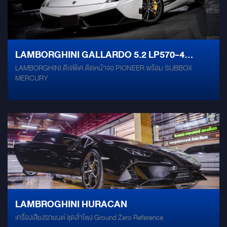
เยี่ยม ให้เสียงที่คมชัด ใสสะอาด และทรงพลังในทุกย่านความถี่ ติดตั้งตรง
ช่องเดิม ไม่กระทบระบบไฟฟ้าของรถยนต์ หมดกังวลเรื่องการดัดแปลง
รถยนต์ที่คุณรัก ด้วยชุดลำโพง GROUND ZERO รุ่น GZRC
165.28SE-G ที่ถูกออกแบบมาให้สามารถติดตั้งเข้ากับช่องลำโพงเดิม
ของ Lamborghini Huracan STO ได้อย่างลงตัว โดยไม่จำเป็นต้องมีการ
LAMBORGHINI GALLARDO 5.2 LP570-4
เจาะหรือดัดแปลงใดๆ ทั้งสิ้น คงไว้ซึ่งความสมบูรณ์แบบของระบบเดิมๆ ใน
LAMBORGHINI ดีเจพีเค ติดหน้าจอ PIONEER พร้อม SUBBOX
SUPERLEGGERA
รถของคุณ GROUND ZERO Radioactive Limited: พลังเสียงที่เหนือ
MERCURY
กว่า ซีรี่ย์ Radioactive ของ GROUND ZERO เป็นที่ยอมรับในวงการ
เครื่องเสียงรถยนต์ถึงคุณภาพเสียงที่ยอดเยี่ยมและความทนทานเป็นเลิศ
ด้วยรุ่น Limited Edition GZRC 165.28SE-G นี้ คุณจะได้รับ
ประสบการณ์เสียงที่เต็มอิ่ม สมจริง และมีรายละเอียดครบถ้วน ไม่ว่าจะเป็น
เสียงสูงที่คมชัด เสียงกลางที่อิ่มแน่น หรือเสียงเบสที่หนักแน่นทรงพลัง ทุก
การเดินทางจะเต็มไปด้วยสุนทรียภาพแห่งเสียงเพลง เติมเต็มความฝันของ
คุณให้สมบูรณ์แบบยิ่งขึ้น ด้วย Lamborghini Huracan STO และพลังเสียง
ระดับพรีเมียมจาก GROUND ZERO
LAMBROGHINI HURACAN
เครื่องเสียงรถยนต์ ชุดลำโพง Ground Zero Reference