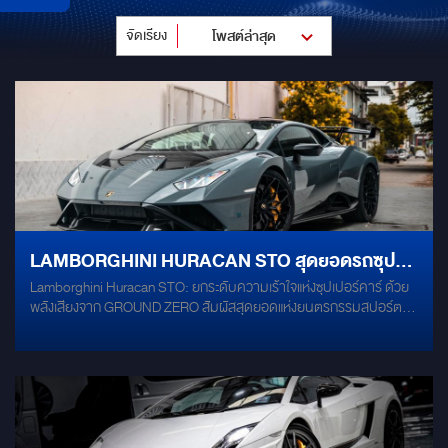
จัดเรียง
โพสต์ล่าสุด
LAMBORGHINI HURACAN STO สุดยอดรถซุป
Lamborghini Huracan STO: ยกระดับความเร้าใจแห่งซุปเปอร์คาร์ ด้วย
เปอร์คาร์ที่ใครหลายคนใฝ่ฝัน เพิ่มคุณภาพเสียงด้วย
พลังเสียงจาก GROUND ZERO สัมผัสสุดยอดแห่งยนตรกรรมสปอร์ตที่
"ชุดลำโพงเยอรมัน" กับลำโพง GROUNDZERO ติด
ใครๆ ต่างใฝ่ฝัน Lamborghini Huracan STO เร้าทุกโสตสัมผัสด้วยดีไซน์
อันโดดเด่นและสมรรถนะอันทรงพลัง วันนี้...เติมเต็มประสบการณ์การ
ตั้งเข้าช่องเดิมทั้งหมด ไม่กระทบระบบรถ ด้วยซีรี่ย์
ขับขี่ให้สมบูรณ์แบบยิ่งขึ้น ด้วยชุดลำโพงระดับไฮเอนด์จากเยอรมนี
LIMITED กับรุ่น GZRC165.28SE-G
GROUND ZERO ยกระดับคุณภาพเสียงภายในห้องโดยสารของ
Huracan STO ของคุณไปอีกขั้น ด้วยชุดลำโพง GROUND ZERO
Radioactive Limited Edition รุ่น GZRC 165.28SE-G ที่ได้รับการ
ออกแบบและผลิตในประเทศเยอรมนี ด้วยเทคโนโลยีขั้นสูงและวัสดุคุณภาพ