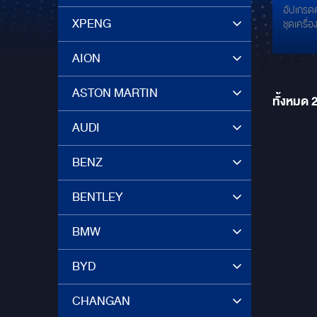
อัปเกรดค
ความมั
XPENG
ชุดเครื
เสีย
MERCURY ALPINE DM-65C
ชิ้น 6.5 นิ
AION
MER
DM-65 ลำ
ความใส ALPINE PWE-M770 Subwoofer
ASTON MARTIN
7x10” ข
ทั้งหมด
Mercury C480 ไม่ว่าจะ
ก็พร้อม
AUDI
คุณภาพระ
และลงตั
BENZ
BENTLEY
BMW
BYD
CHANGAN