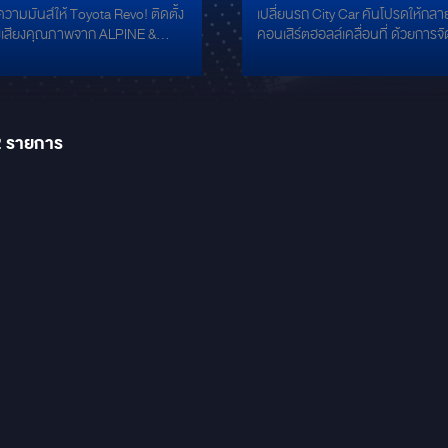
วามมันส์ให้ Toyota Revo! ติดตั้ง
เปลี่ยนรถ City Car คันโปรดให้กลา
นส์กับติดตั้งชุดเครื่อง
พรีเมียมด้วยชุดเครื่องเส
่องเสียงคุณภาพจาก ALPINE &
คอนเสิร์ตฮอลล์เคลื่อนที่ ด้วยการจัด
งคุณภาพจาก ALPINE &
ระดับโลก
 ลำโพงแยก
ลงตัวที่สุดสำหรับพื้นที่จำกัด แต่ใ
้ว คมชัดทุกย่านเสียง ALPINE
เสียงที่กว้างและลึกเกินตัว รายละเอ
CURY
โพงแกนร่วม จัดเต็มทั้งเบสและ
เกรด Infinity Reference 6530cf: ลำโพง
แยกชิ้นคุณภาพสูง ถ่ายทอดรายละเ
นาดกระทัดรัด เบสแน่นสะใจ
เสียงได้แม่นยำ คมชัด ทุกตัวโน้ตต
2
รายการ
เดินทางใกล้หรือไกล
ฉบับเสียงระดับ Reference Alpine 
เติมเต็มบรรยากาศด้วยเสียงดนตรี
W770E: จอแก้วขนาด 7 นิ้ว ดีไซน์เร
ดับพรีเมียม ที่ทั้งหนักแน่น คมชัด
ทัชสกรีนลื่นไหล ภาพใสคมชัด รองร
วกับทุกแนวเพลง
Apple CarPlay & Android Auto ให
คอนโซลรถดูทันสมัยขึ้นทันที Dam
Ground Zero: เงียบสนิททุกการขับขี
แผ่นแดมป์เกรดพรีเมียม ช่วยตัดเสีย
รบกวนจากภายนอก และทำให้มิติเสี
แน่นและนิ่งยิ่งขึ้น Professional Inst
ติดตั้งมาตรฐานสากล เก็บรายละเอ
ประณีต ไม่เสียพื้นที่การใช้งาน เข้ากั
ภายในของรถได้อย่างลงตัว