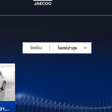
JAECOO
จัดเรียง
โพสต์ล่าสุด
วาม