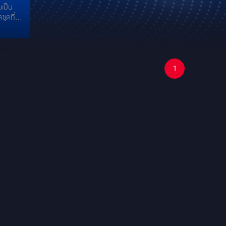
ยเป็น
ียง
ชุดที่
ห้คุณภาพ
ียดการอัป
อียด
1
ามแบบ
iLX-
ียบหรู
ับ
้
p
่ ด้วย
ง
ยงเบส
all: งาน
ียด
บดีไซน์