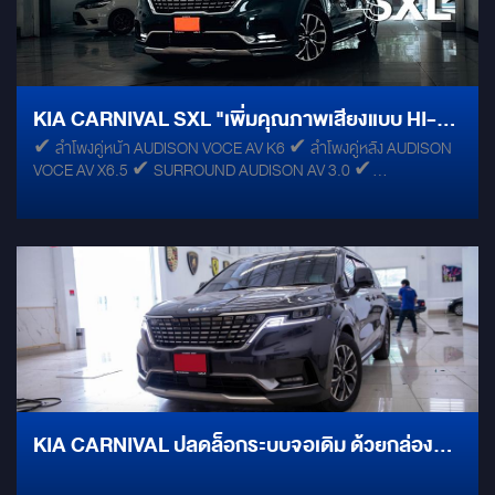
KIA CARNIVAL SXL "เพิ่มคุณภาพเสียงแบบ HI-
✔ ลำโพงคู่หน้า AUDISON VOCE AV K6 ✔ ลำโพงคู่หลัง AUDISON
RES" ด้วยชุด AUDISON VOCE FULL-SYSTEM
VOCE AV X6.5 ✔ SURROUND AUDISON AV 3.0 ✔
SUBWOOFER JL 10W0V3 ✔ AMP/DSP ALPINE PXE-X120-
10DP ✔ POWER AMP AUDISON AP1D & AUDISON AP4D ✔
DAMP GROUNDZERO DOORKIT PRO & MERCURY GOLD
KIA CARNIVAL ปลดล็อกระบบจอเดิม ด้วยกล่อง
ADVANZ AI-BOX ก้าวข้ามขีดจำกัดแห่งจอเดิม!