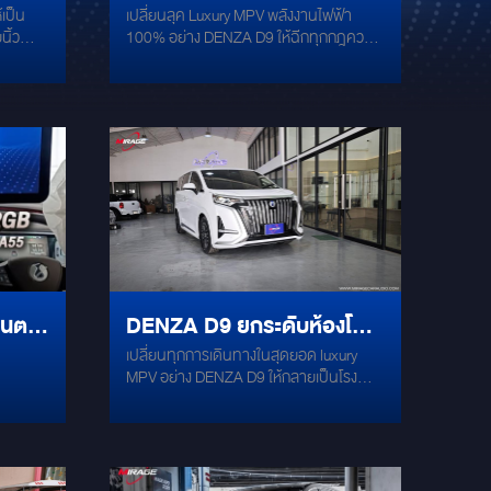
เป็น
เปลี่ยนลุค Luxury MPV พลังงานไฟฟ้า
็น
เข้ม ดุดันขั้นสุด
นิ้ว
100% อย่าง DENZA D9 ให้ฉีกทุกกฎความ
พียง
านทันที
หรูหราแบบเดิมๆ สู่ความสปอร์ต ดุดัน และ
ิดตั้ง
ทรงพลังขั้นสุดด้วย ชุดแต่งดีไซน์ BLACK
นที่และ
EDITION กระแสนิยมที่ร้อนแรงที่สุด ตกแต่ง
ทย์ไลฟ์
รายละเอียดตัวถังรอบคันด้วยสีดำเงา
ดตั้ง
พรีเมียม ผสานการอัปเกรดระบบไฟหน้า-
ระบบ
ท้าย เพิ่มมิติความโฉบเฉี่ยวและทันสมัยใน
⚡Auto
ทุกมุมมองครับ
ูได้แบบ
น์หรูหรา
นิรภัย
ด้อย่าง
สถานะ
านตรง
DENZA D9 ยกระดับห้องโดย
่นใจ
่อสายไฟ
เปลี่ยนทุกการเดินทางในสุดยอด luxury
W
สารสู่เฟิร์สคลาสสุดหรู ด้วย
แถวที่ 3
MPV อย่าง DENZA D9 ให้กลายเป็นโรง
จอเพดานไฟฟ้าแอนดรอยด์
ภาพยนตร์ส่วนตัวระดับเวิล์ดคลาส ด้วย
การอัปเกรดจอเพดานระบบไฟฟ้าอัจฉริยะ
ทัชสกรีนขนาดใหญ่ 15.6 นิ้ว
ขนาดใหญ่ยักษ์ 15.6 นิ้ว ที่มาพร้อมระบบ
ตรงรุ่น!
ปฏิบัติการ Android ทัชสกรีนเต็มรูปแบบ
และงานดีไซน์ติดตั้งที่เนียนกริบกลมกลืน