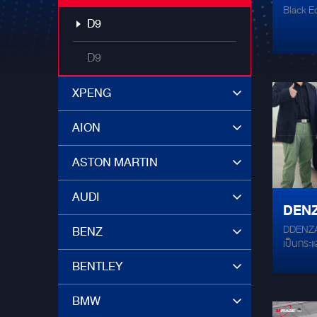
Black Edi
ที่สุด
D9
D9
XPENG
AION
ASTON MARTIN
AUDI
DENZA
DDENZA D9 ชุดแต่ง Black 
BENZ
BLAC
เป็นกระแสนิย
เปลี่ยนกระจังหน้า
BENTLEY
พร้อม สเกิร์
Daytime 
BMW
Perform
ตกแต่งด้ว