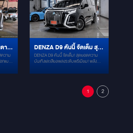
เสมือนออปชันแท้จากโรงงาน มอบความ
เพลิดเพลินสูงสุดให้ผู้โดยสารตอนหลัง
ตลอดเส้นทางครับ
พดาน
DENZA D9 คันนี้ จัดเต็ม สุด
ัสความ
DENZA D9 คันนี้ จัดเต็ม! สุดยอดความ
ยอดความบันเทิงและเสียง
 ออกแบบ
บันเทิงและเสียงเพลงระดับพรีเมียม! พลัง
เดิน
เพลงระดับพรีเมียม
เป๊ะ!
เสียงสุดว้าว! คู่หน้า: FOCAL PS 165 FSE
ะ ไม่
คมชัดทุกรายละเอียด เสียงใส คลีน! คู่หลัง:
5.6 นิ้ว
FOCAL PS 165 F3E เติมเต็มพลังเสียงรอบ
คัน ให้มิติเสียงสมบูรณ์แบบ! พร้อมแดมป์
1
2
เปค :
เก็บเสียงรอบคัน เงียบสงบ ฟังเพลงฟินยิ่ง
าพสูง
ขึ้น! จอทีวีเพดานตรงรุ่น! RAM 4GB | ROM
h, FM
64GB ลื่นไหล ไม่มีสะดุด! ดู Netflix,
เสียง
YouTube, Spotify ได้ครบ จบในจอเดียว!
 USB /
าจอมือ
ัย ใช้งาน
น รับ