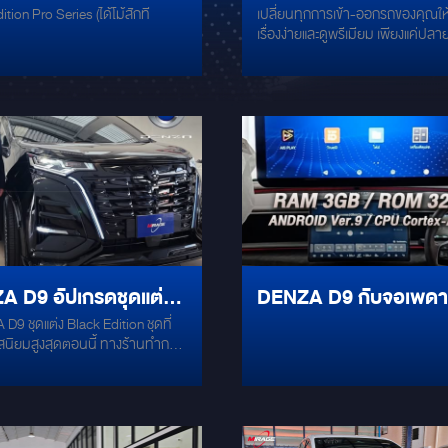
tion Pro Series (ได้โม้สักที
เปลี่ยนทุกการเข้า-ออกรถของคุณให้
ที่เคยมีมา
เข้า-ออกรถของคุณให้เป
เรื่องง่ายและดูพรีเมียม เพียงแค่ปลาย
เรื่องง่ายและดูพรีเมียม เ
สัมผัส ประตูรถของคุณก็พร้อมทำง
ยิ่งไปกว่านั้น เรายังมาพร้อมบริการต
แค่ปลายนิ้วสัมผัส
รางสไลด์เบาะหลังแถวที่ 3 เพื่อเพิ่มพื้
ความยืดหยุ่นในการใช้งานให้ตอบโจ
สไตล์ของคุณมากยิ่งขึ้น ทำไมต้องติ
Door Switch? ⚡Touch Sensor: 
สัมผัสอัจฉริยะ ตอบสนองรวดเร็ว 
Open / Close: สั่งการเปิด-ปิดประต
อัตโนมัติ ⚡Premium Design: ดีไซ
ด้วยกรอบโลหะคุณภาพสูงและกระจก
สัมผัสพิเศษ ผสานเข้ากับภายในรถไ
ลงตัว ⚡LED Indicator: มีไฟแสดง
 D9 อัปเกรดชุดแต่ง
DENZA D9 กับจอเพด
การทำงานชัดเจน ⚡Plug & Play: มั
ด้วยการติดตั้งที่ง่าย ไม่มีการตัดต
Edition ชุดที่
K EDITION
รุ่น ไปติดตั้งถึงที่ SHO
ให้เสียรถ รางสไลด์ไฟฟ้าสำหรับเบาะ
มสูงสุดตอนนี้ ทางร้านทำการ
ROOM
ใหม่ เป็นสี Black Edition
ต หน้า - หลัง อัพเกรดไฟ
Running Light ทำให้เหมือนกับรุ่น
ance AWD ตัวท็อป ตอนหลังยัง
ยไฟท้าย D-PILLAR LIGH เพิ่มลูก