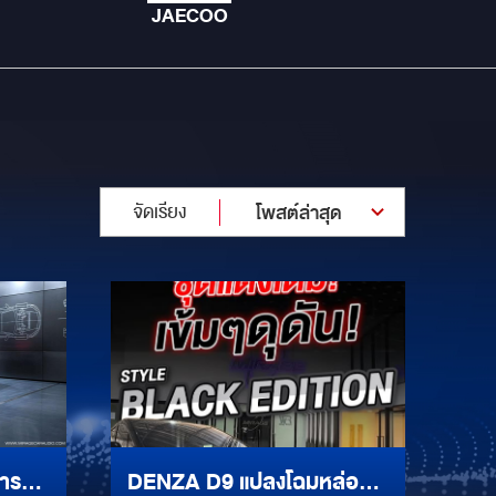
JAECOO
จัดเรียง
โพสต์ล่าสุด
การ
DENZA D9 แปลงโฉมหล่อ