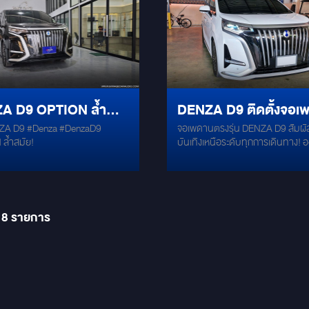
 ไฟส่องสว่างประตูท้าย Trunk Trail
ting ลาย 3 มิติ (เลือกได้ 8 ลาย)
ยมเสริมความแข็งแรง ยังเปลี่ยน
ด้านข้างอลูมิเนียมที่มีโลโก้ Denz
สงเพิ่มความสวยงามดูมีระดับขึ้น
A D9 OPTION ล้ำ
DENZA D9 ติดตั้งจอเ
นตรงรุ่น
คโรงงาน บอดี้เฟรม
nza #DenzaD9
จอเพดานตรงรุ่น DENZA D9 สัมผ
 ในรถ DENZA D9 ทุก
ตรงรุ่นให้ได้สัมผัสความ
ดต่อสายเพราะเป็น
ล้ำสมัย!
บันเทิงเหนือระดับทุกการเดินทาง!
g&Play เป็นระบบไฟฟ้า เปิด - ปิด
งมี
บันเทิงเหนือระดับทุกการ
เฉพาะสำหรับ DENZA D9 ดีไซน์พอดี
ก 1 Highlights "ราง
ติดตั้งแนบเนียนกับเพดานเดิม ไม่เจา
ทาง!
า เบาะแถว 3" เพิ่มพื้นที่วางขา
ดัดแปลง หน้าจอใหญ่เต็มตา ขนาด 1
 ด้านหน้า หรือ พื้นที่วางของ
ให้ภาพคมชัดระดับ Full HD ดูหนัง
รา
YouTube Netflix ได้แบบจัดเต็ม / ส
18
รายการ
RAM 3 / ROM 32 ระบบเสียงคุณภ
รองรับเชื่อมต่อเสียงผ่าน Bluetoot
Transmitter หรือ AUX เข้ากับเครื่อง
เดิม รองรับการเชื่อมต่อหลากหลาย
HDMI / Miracast / AirPlay แชร์หน้
ถือขึ้นจอได้ทันที ติดตั้งง่าย ปลอดภ
ยาวนาน วัสดุแข็งแรง ทนทาน ทนร้อ