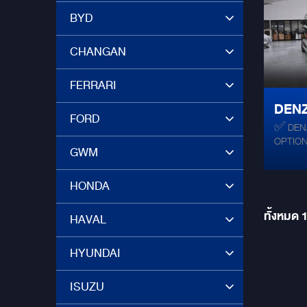
เล่นด้วย
BYD
Light ยกระดับภายในด้วยพื้นตรงรุ่น Denza
D9 เสริมความหน้าถึง 3 ชั้น ด้วย เทคโนโลยี
CHANGAN
Nano Coa
รางอลูมิเนี
สคัฟเพลท
FERRARI
ไฟเรืองแ
DENZ
Highlights นวัตกรรม จอเพดา
FORD
ขนาด 15.6 นิ้ว กิ๊บล็อ
✅ DENZA D9 #De
สมัย!
เข้ารูปสวยงาม ไม่ต้องตั
OPTION 
ระบบ Plu
GWM
คันต้อ
เก็บสะดวกสบาย และ อี
สไลด์ไฟฟ้
HONDA
LEGROOM
ด้านหลัง พร้อมด้วยพื้นลายหินอ่อน หรูห
ทั้งหมด
สวยงาม
HAVAL
HYUNDAI
ISUZU