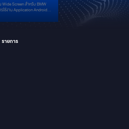
่น Wide Screen สำหรับ BMW
่น ANDROID พร้อม
รใช้งาน Application Android
 360 รอบทิศทางแบบ
creen พร้อมกล้อง 360
1
รายการ