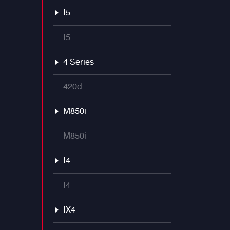
I5
I5
4 Series
420d
M850i
M850i
I4
I4
IX4