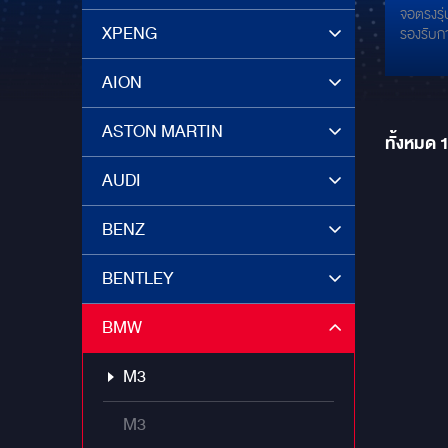
จอตรงรุ
ตรงรุ
XPENG
รองรับกา
กล้อง
Touch S
AION
3D
ASTON MARTIN
ทั้งหมด
AUDI
BENZ
BENTLEY
BMW
M3
M3