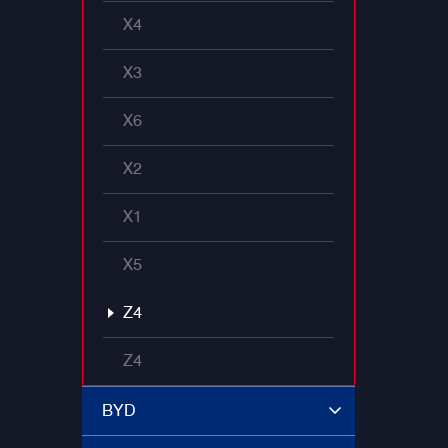
X4
X3
X6
X2
X1
X5
Z4
Z4
BYD