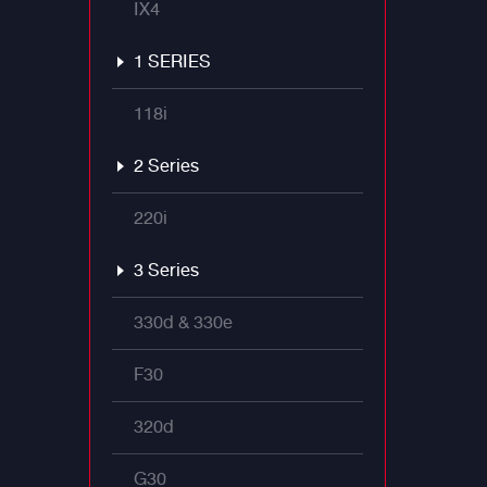
IX4
1 SERIES
118i
2 Series
220i
3 Series
330d & 330e
F30
320d
G30