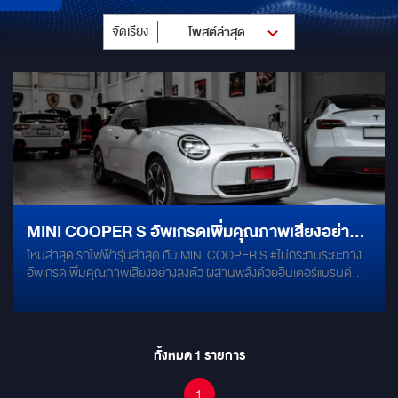
จัดเรียง
โพสต์ล่าสุด
MINI COOPER S อัพเกรดเพิ่มคุณภาพเสียงอย่าง
ใหม่ล่าสุด รถไฟฟ้ารุ่นล่าสุด กับ MINI COOPER S #ไม่กระทบระยะทาง
ลงตัว ผสานพลังด้วยอินเตอร์แบรนด์ยอดนิยม
อัพเกรดเพิ่มคุณภาพเสียงอย่างลงตัว ผสานพลังด้วยอินเตอร์แบรนด์
HERTZ และ AUDISON
ยอดนิยม HERTZ และ AUDISON พร้อมปรับจูนรายละเอียดเสียง ด้วย
แอมป์/DSP รุ่นท๊อปจาก ALPINE * ลำโพงแยกชิ้น 6.5 นิ้ว สำหรับคู่หน้า
HERTZ MLK165 * ลำโพงแกนร่วม 6.5 นิ้ว สำหรับคู่หลัง HERTZ
DCX1653 * ซับบ๊อกสำเร็จรูป 8 นิ้ว AUDISON APBX 8 AS * แอมป์
ทั้งหมด
1
รายการ
โปรเซสเซอร์ ALPINE PXE-X120-10DP * เสริมโครงสร้างลดแรงสั่น
สะเทือนด้วย แดมป์ MERCRY GOLD ติดตั้ง และ ปรับจูน โดยทีมช่างผู้
1
เชี่ยวชาญ มั่นใจได้ว่าระบบเสียงของคุณ จะได้รับการติดตั้งอย่างถูกต้อง