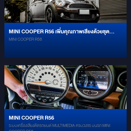
ความสนุกทุกเส้นทาง ขับ MINI ก็ต้องมีจอที่ “MINI” แล้ว “MAX” เรื่อง
ฟังก์ชัน
MINI COOPER R56 เพิ่มคุณภาพเสียงด้วยชุด
MINI COOPER R56
ลำโพง 3 ทาง ระดับไฮเอนด์ รุ่นยอดนิยม!
GROUNDZERO GZUC 165.3 SQ
MINI COOPER R56
ระบบเครื่องเสียงติดรถยนต์ MULTIMEDIA ครบวงจร บนรถ MINI