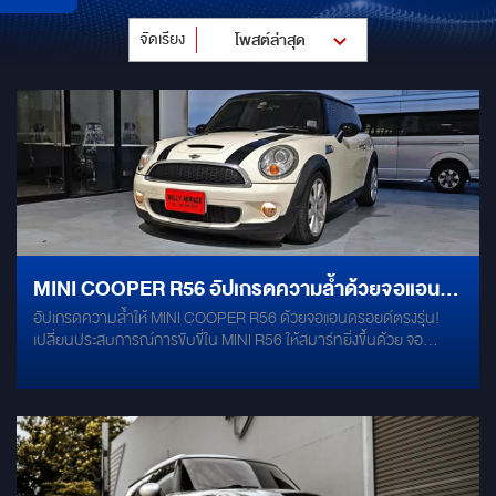
จัดเรียง
โพสต์ล่าสุด
MINI COOPER R56 อัปเกรดความล้ำด้วยจอแอน
อัปเกรดความล้ำให้ MINI COOPER R56 ด้วยจอแอนดรอยด์ตรงรุ่น!
ดรอยด์ตรงรุ่น
เปลี่ยนประสบการณ์การขับขี่ใน MINI R56 ให้สมาร์ทยิ่งขึ้นด้วย จอ
Android ตรงรุ่น SPEC : RAM 8GB / ROM 256GB รองรับการติดตั้ง
แบบ Plug & Play — ไม่ต้องตัดต่อสายไฟ 2 ระบบในจอเดียว: สลับกลับ
หน้าจอเดิม MINI ได้ง่ายๆ เพียงปลายนิ้ว แสดงข้อมูลรถยนต์แบบ Real-
Time ทั้ง อัตราสิ้นเปลือง, ความเร็ว, อุณหภูมิ, และอีกมากมาย รองรับ
YouTube, Google Map, Spotify, และแอปอื่นๆ ได้ครบถ้วน เชื่อมต่อ
กล้องมองหลัง / รอบคัน และระบบควบคุมพวงมาลัยเดิมได้ งานติดตั้ง
เรียบร้อย เนียนตา เหมือนได้จอจากโรงงาน จบครบในเครื่องเดียว เพิ่ม