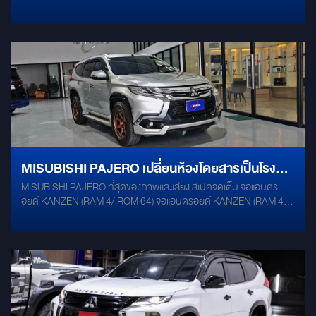
รับรองส่วนตัวด้วยชุดเทคโนโลยีและระบบเสียงระดับท็อปที่ Mirage Audio
รายละเอียดการอัปเกรดจอแอนดรอยด์ 10" 2K (RAM 8 / ROM 256):
สเปกแรงที่สุดด้วย CPU 8-Core ประมวลผลลื่นไหล พร้อมหน้าจอความ
คมชัดสูงระดับ 2K ชุดลำโพง MTX Audio: MTX TR65S Mercury Gold
Damping
MISUBISHI PAJERO เปลี่ยนห้องโดยสารเป็นโรง
MISUBISHI PAJERO ที่สุดของภาพเเละเสียง สเปคจัดเต็ม จอแอนดร
ภาพยนค์
อยด์ KANZEN (RAM 4/ ROM 64) จอแอนดรอยด์ KANZEN (RAM 4/
ROM 64) ลำโพง ALPINE DM 65C (x2 คู่) ซับ ALPINE PWE-S800
งานติดตั้งเนียนตา ประกันศูนย์ครบ เปลี่ยนรถคันเดิมให้ล้ำสมัยกว่าใคร