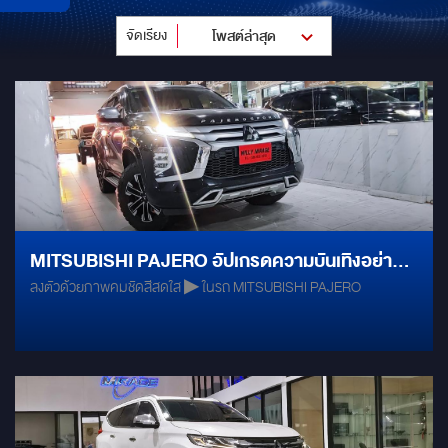
จัดเรียง
โพสต์ล่าสุด
MITSUBISHI PAJERO อัปเกรดความบันเทิงอย่าง
ลงตัวด้วยภาพคมชัดสีสดใส ▶ ในรถ MITSUBISHI PAJERO
ลงตัวด้วยจอด้านหน้า+หลังสเปกเทพ