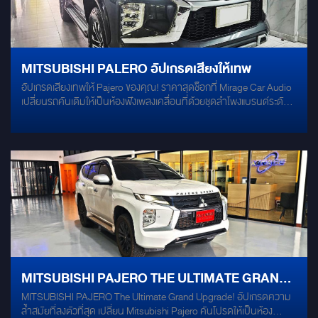
MITSUBISHI PALERO อัปเกรดเสียงให้เทพ
อัปเกรดเสียงเทพให้ Pajero ของคุณ! ราคาสุดช็อกที่ Mirage Car Audio
เปลี่ยนรถคันเดิมให้เป็นห้องฟังเพลงเคลื่อนที่ด้วยชุดลำโพงแบรนด์ระดับ
โลก Nakamichi และ Infinity จัดเซตมาเพื่อ Mitsubishi Pajero โดยเฉพาะ!
รายละเอียดชุดอัปเกรด: Infinity PR603CF: ชุดลำโพงแยกชิ้นขนาด 6.5
นิ้ว ถ่ายทอดรายละเอียดเสียงกลาง-แหลมได้อย่างคมชัด Infinity
PR603F: ลำโพงแกนร่วมขนาด 6.5 นิ้ว เติมเต็มมิติเสียงให้สมบูรณ์แบบ
ทั่วทั้งคัน Nakamichi NBF 8.1A: ซับบ็อกซ์ขนาด 8 นิ้ว ให้เสียงเบสที่นุ่ม
ลึก ทรงพลัง
MITSUBISHI PAJERO THE ULTIMATE GRAND
MITSUBISHI PAJERO The Ultimate Grand Upgrade! อัปเกรดความ
UPGRADE
ล้ำสมัยที่ลงตัวที่สุด เปลี่ยน Mitsubishi Pajero คันโปรดให้เป็นห้อง