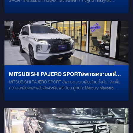
SPORT #Mitsubishi กับชุดลำโพง INFINITY ทั้งคู่หน้า และคู่หลัง
พลังเสียงจาก INFINITY
#infinity พร้อม SUBBOX ALPHA COUSTIC #AlphaCoustic ระบบ
Touch Screen ลื่นไหลไม่มีสะดุด สามารถดาวน์โหลดแอพพลิเคชั่นต่างๆ
ไปบนหน้าจอ และเพลิดเพลินกับ content Online มากมาย : YouTube /
NetFlix / TvOnline / Spotify
MITSUBISHI PAJERO SPORTอัพเกรดระบบเสียง
MITSUBISHI PAJERO SPORT อัพเกรดระบบเสียงใหม่ทั้งคัน! จัดเต็ม
ใหม่ทั้งคัน! จัดเต็มความละเอียดและพลังเสียงระดับ
ความละเอียดและพลังเสียงระดับพรีเมียม คู่หน้า: Mercury Maestro
พรีเมียม
Series M2 คู่หลัง: Mercury C60 (เหล็กหล่อ 3 ทาง) แดมป์ประตู: Damp
Mercury Gold ครบ 4 บาน หัวใจหลัก: DSP ALPINE PXE-R80-8 —
Processor 8 Ch. พร้อมระบบปรับจูนผ่านคอมพิวเตอร์ ขุมพลังเบส:
SUBBOX ALPINE PWE-S800 ติดตั้งซ่อนใต้ฟุตวอล ลงตัวทั้งเสียงและ
ความสวยงาม เสียงดีแบบนี้... Pajero คันนี้ไม่ธรรมดาแน่นอน