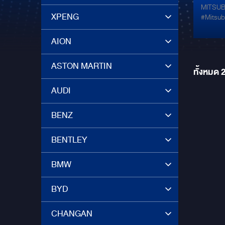
MITSUB
ยกระด
XPENG
#MitsubishiMoto
หน้า
เสียง กับจอรุ่น
ขนาด 9"
AION
ควบคู
คุณภาพแ
FOC
ลงตัว หน
ASTON MARTIN
ระดับ Front Hi-
ทั้งหมด
Streaming เพลง ผ่า
Android
AUDI
มาพร้อม
BENZ
BENTLEY
BMW
BYD
CHANGAN