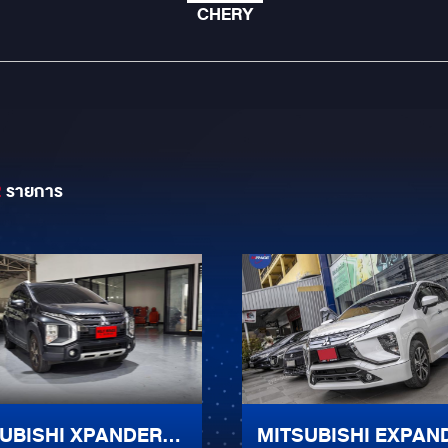
CHERY
2
รายการ
UBISHI XPANDER
MITSUBISHI EXPAN