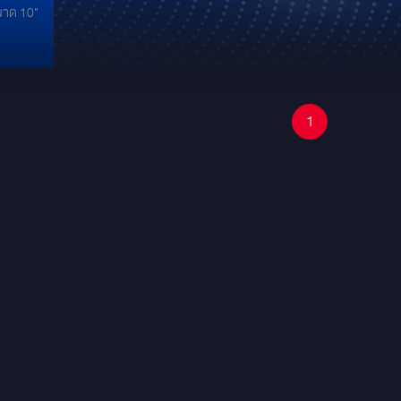
ขนาด 10"
1