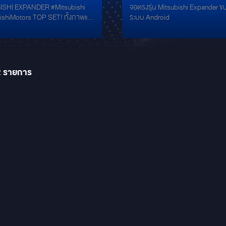
ISHI EXPANDER #Mitsubishi
จอตรงรุ่น Mitsubishi Expander 
ับภาพเเบะเสียง ด้วย
rs TOP SET! ทั้งภาพและ
ระบบ Android
จอ ALPINE ILX-F509E
TOP! ALPINE iLX-F509E
 ที่มาพร้อมการอัพเกรดชุดลำโพง
่ชุดลำโพงพรีเมียมจาก
บรนด์ FOCAL ที่ผสมผสานอย่าง
AL
้าจอ ALPINE iLX-F509E คมชัด
Res รองรับแอพ TIDAL /
2
รายการ
น Apple Car Play /
 Auto ส่งสัญญาณเสียงแบบ LDAC
ช่องต่อ HDMI In และ HDMI Out
FOCAL PS 165 FXE FOCAL ACX 165 S