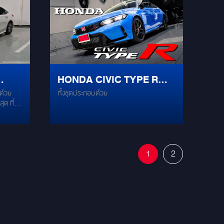
ท์ระดับ
เต็ม
Carplay/Android Auto แบบไร้สาย,
รีร้อย
สอง
Netflix, YouTube, ดูทีวี
pecial
ZRC
ริมความ
ลาง
อย่าง
านเสียง
er
หรู
old)
cury C-
Custom
HONDA CIVIC TYPE R
 อิ่มทุก
รถ):
ฟังเพลง
วาม
าด้วย
ทั้งชุดประกอบด้วย
FL5 ชุดอัพเกรดคุณภาพ
อง
คใส
ุด ที่ให้
ติดตั้ง
เสียงจากเยอรมัน
ด้ตาม
บับ Hi-
เอียดทุก
ัก
ี่ติดตั้ง
GROUNDZERO
านการ
1
2
ด้วย
r) โดย
o พร้อม
แท้จริง
รถยนต์
อนัด