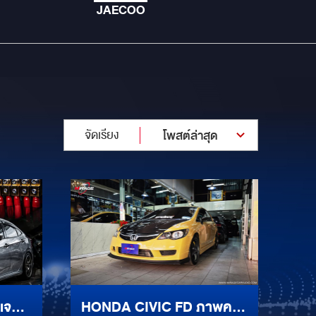
JAECOO
จัดเรียง
โพสต์ล่าสุด
เจกต์
HONDA CIVIC FD ภาพคม