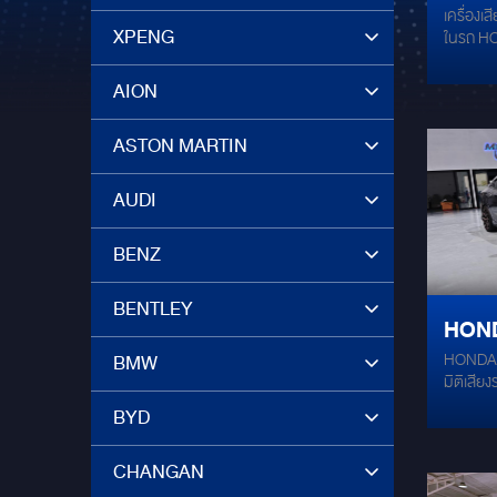
เครื่องเ
ความใ
XPENG
ในรถ HO
ALPI
086-95
AION
ASTON MARTIN
AUDI
BENZ
BENTLEY
HOND
HONDA CI
BMW
สุดเร้
มิติเสีย
RES 
หวานระด
BYD
สายลึก!
FK คันเ
CHANGAN
เสิร์ตฮอ
เสียงระ