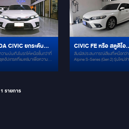
แม่นยำด้วยชุดโปรเซสเซอร์และฟร้อน
โลกไว้ด้วยกันอย่างลงตัวที่สุด! จัด
เส้นทาง พร้อมอัปเกรดระบบเสียงให้
เรือธง Pioneer ODR ให้ทุกโน้ตดนต
ทพ... เพื่อหูระดับทอง Source &
อารมณ์ด้วยชุดลำโพงคุณภาพจาก
เรียงกันอย่างสมบูรณ์แบบ ไร้ที่ติ S
or [ONKYO R-MS76]: หัวใจหลัก
แบรนด์ระดับโลก Ground Zero G
Feature (มิติเสียงที่เหนือระดับ): เส
ายทอดสัญญาณเสียงระดับ Hi-
165.28SE-G ลำโพงแยกชิ้นเสียงก
กว้างและมิติของเวทีเสียงให้โอบล้อม
ุทธิ์ คมชัดทุกรายละเอียดเสียง
แหลมคมชัด ให้รายละเอียดครบทุกย่
สมจริงด้วย Ambient Super Tweet
ศิลปินตั้งใจ Front Speakers
เบสนุ่มแน่น เสียงร้องใสสะอาด ดีไซน์
Ground Zero GZPT 28SX (Pink G
PS165 F3E]: ลำโพงแยกชิ้น 3 ทาง
พร้อมครอสโอเวอร์คุณภาพสูง Mer
เอกลักษณ์ทั้งดีไซน์และซาวด์สเตจ 
A CIVIC ยกระดับ
CIVIC FE หรือ สตูดิโอ
ปอร์ไฮเอนด์จากฝรั่งเศส (Flax
60 ลำโพงแยกชิ้นที่ให้โทนเสียงสมดุล
Installation (งานประติมากรรมท้าย
เสียงร้องที่หวานฉ่ำ อบอุ่น มิติเวที
มิติ เสียงเบสกระชับ เสียงกลางเด่น 
วามบันเทิงในรถให้เหนือชั้นกว่าที่
งานคอนโซลท้ายรถดีไซน์หรู โชว์ค
สัมผัสประสบการณ์เสียงที่เหนือกว่
นเทิงในรถให้เหนือชั้น
เคลื่อนที่
างสมจริงขั้นสุด Subwoofer [DD
ได้ทุกแนว เพิ่มมิติความบันเทิงในห้
ชุดอัปเกรดที่แมตช์มาเพื่อความ
งดงามของอุปกรณ์ผ่านแผ่นอะคริลิ
Alpine S-Series (Gen 2) รุ่นใหม่ล่าส
E-M08-D2]: เติมเต็มความดุดัน
โดยสารให้เหนือชั้นกว่าเดิม! ทั้งระบบ
ี่เคย ด้วยชุดอัปเกรด
บบ ทั้งงานดีไซน์และคุณภาพเสียง
พร้อมระบบไฟ RGB ปรับอารมณ์ไ
รายละเอียดเสียงใสเคลียร์ตามแบบฉ
้สูตรสำเร็จขนาด 8 นิ้ว เบสแน่นตึ๊บ
โดยทีมช่างมืออาชีพ ปรับจูนเสียงละ
ีเมียม ชุดลำโพงคู่หน้า MERCURY
ต้องการ ผสานความสวยงามและหล
Res Audio จับคู่กับเบสบ็อกซ์ตัวแรงท
CURY
ลึก ลอยเด่น สะใจสไตล์ DD Audio
จุด เพื่อให้ได้เสียงที่ “ใช่” สำหรับคุณ
 ลำโพงหลัง MERCURY C-60 จอ
วิชาการเข้าด้วยกันอย่างลงตัว The
เนียนไปกับตัวรถ
้งเนียนกริบ ตรงรุ่นรถ 100%
ยด์สเปกแรง (RAM 8GB / ROM
Masterpiece Tuning: ทั้งหมดนี้ผ่
งตัวกับห้องโดยสาร Civic FK ไม่
ติดตั้งและปรับจูนเสียงอย่างละเอียด
11
รายการ
เสียพื้นที่ใช้งานท้ายรถ ปรับจูนเสียง
เครื่องมือ RTA (Real Time Analyze
คอมพิวเตอร์อย่างพิถีพิถัน เพื่อ
ทีมงานแชมป์โลกจาก Mirage Audi
สียงที่สมบูรณ์แบบที่สุด เปลี่ยนการ
ส่งมอบประสบการณ์ระดับ Hi-End ที่
ดิมๆ ให้เป็นประสบการณ์สุด
ให้กับคุณ สนใจยกระดับระบบเสียง
ได้แล้ววันนี้ที่ Mirage Car Audio
ของคุณ สอบถามข้อมูลเพิ่มเติมหรื
หมายเข้าจองคิว