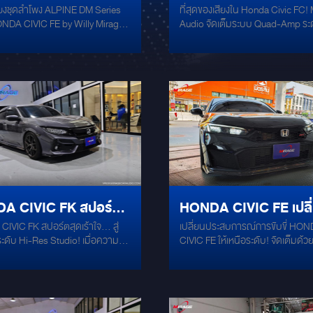
สียงชุดลำโพง ALPINE DM Series
ที่สุดของเสียงใน Honda Civic FC!
ส ฟังสบาย ในสไตล์
MASTERPIECE จัดเต็
NDA CIVIC FE by Willy Mirage
Audio จัดเต็มระบบ Quad-Amp ระด
NE HI-RES
ระบบ QUAD-AMP ระด
6-6659
End เมื่อ "ที่สุดของวงการ" มารวมอย
Honda Civic FC คันเดียว! โปรเจกต
HI-END
Masterpiece ที่คัดสรรเฉพาะอุปกร
ตํานาน เพื่อรังสรรค์มิติเสียงที่สม
ที่สุด มาเจาะลึกความล้ำค่าของระบ
ชุดนี้กันครับ: Power Amp (หัวใจแห
กำลัง): ขับขล่อมด้วยเพาเวอร์แอมป์
ตำนาน McIntosh MCC404M (จำ
ตัว) ที่ขึ้นชื่อเรื่องน้ำเสียงที่หวานฉ่
กำลังที่ล้นเหลือ นี่คือแรร์ไอเทมระดั
Rare ที่นักเล่นทั่วโลกต่างตามหา 
& Subwoofer (ความสมจริงระดับสตู
A CIVIC FK สปอร์ต
HONDA CIVIC FE เปลี่
ถ่ายทอดความบริสุทธิ์ของเสียงด้วย
ลำโพงและซับวูฟเฟอร์ Hi-End สายพั
VIC FK สปอร์ตสุดเร้าใจ... สู่
เปลี่ยนประสบการณ์การขับขี่ HO
าใจ สู่มิติเสียงระดับ HI-
เหนือระดับ
เยอรมัน Micro-Precision Z-Stud
งระดับ Hi-Res Studio! เมื่อความ
CIVIC FE ให้เหนือระดับ! จัดเต็มด้
เต็มระบบ ให้เสียงกลางที่สมจริง แหล
STUDIO!
ับ Hi-End ปะทะความดุดันของเบส
แดมป์กันสั่นเกรดพรีเมียม Bitoplas
ไหวเป็นประกาย และย่านเบสที่คมชัดล
 ปฏิวัติห้องโดยสาร HONDA CIVIC
Mercury Gold บริเวณฝากระโปรงหล
จากซับวูฟเฟอร์รุ่นท็อปราคาเฉียด
ก่งของคุณ ให้กลายเป็นคอน
ลดเสียงรบกวน กันเสียงกระพือ และ
Processor & Head Unit (สมองกล
ลล์เคลื่อนที่ ด้วยการอัปเกรดระบบ
สะเทือน ได้อย่างมีประสิทธิภาพ เพิ
อัจฉริยะ): ควบคุมและตัดแต่งความถี
ดับ Hi-Res Audio ผสานสุดยอดไอ
แน่นหนาให้ตัวรถ เงียบขึ้น ขับสบายข