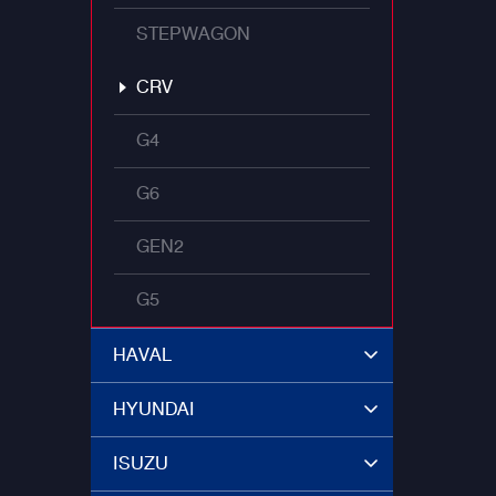
STEPWAGON
CRV
G4
G6
GEN2
G5
HAVAL
HYUNDAI
ISUZU