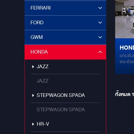
เทมระดับ
FERRARI
เต็มชุดเ
Process
FORD
ในการถ่
Res บริส
อย่างที่
GWM
[FOCAL 
HOND
ระดับซูเ
HONDA
Cone) ให้
ยกระดับค
ความบั
เสียงกว้
เคย ด้วย
AUDIO L
JAZZ
กว่าท
สมบูรณ์แ
ด้วยซับตู
ระดับพร
MER
ลูกโต ลง
CE-165
JAZZ
งานติดตั
แอนดรอ
ออกแบบล
128GB)
ทั้งหมด
STEPWAGON SPADA
เกะกะ ไม่
ด้วยระบบ
ตำแหน่งเ
STEPWAGON SPADA
เดินทางเ
พรีเมียม 
HR-V