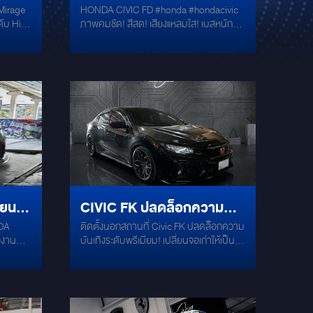
 Mirage
HONDA CIVIC FD #honda #hondacivic
ม
ชัด! สีสด! เสียงแหลมใส! เบส
ับ Hi-
ภาพคมชัด! สีสด! เสียงแหลมใส! เบสหนัก!
ับ
หนัก! เรียกได้ว่าคันนี้มาจัด
ู่ใน
เรียกได้ว่าคันนี้มาจัดเต็ม! ทั้งภาพและเสียง
์ระดับ
กันเลย! ยกระดับคุณภาพเสียงคมชัดทุกมิติ
เต็ม! ทั้งภาพและเสียงกันเลย!
ณ์ระดับ
ด้วยลำโพง FOCAL FOCAL AS165
บูรณ์แบบ
FOCAL AC165 พร้อมSUBBOX
บเสียง
MERCURY DSP 104 HD ขนาด 10 นิ้วที่มี
่งพละ
ระบบแอมป์ และ DSP ภายในตัว ปลดล็อค
ระดับ
ทุกการเดินทางด้วยหน้าจอใหม่! จาก Alpine
นวน 2
ALPINE INE-AX809 / ขนาดจอ 10"/
ำและพละ
RAM 8 / ROM 256 เปิดโลกความบันเทิง
บ Ultra-
เต็มพิกัดในทุกการเดินทาง พร้อมคุณภาพ
Speakers
เสียง Hi-Res Audio เต็มคุณภาพ ฟังก์ชั่น
ดิโอ):
จัดเต็ม #คมชัดเร็ว ดีไซน์ผสานเข้ากับ
ยนให้
CIVIC FK ปลดล็อกความ
ชุด
รถยนต์ของคุณได้อย่างลงตัว! ติดตั้ง และ
นธุ์
ปรับจูน โดยทีมช่างผู้เชี่ยวชาญ มั่นใจได้ว่า
NDA
ติดตั้งนอกสถานที่ Civic FK ปลดล็อกความ
บันเทิงระดับพรีเมียม! เปลี่ยน
io แบบ
ระบบเสียงของคุณ จะได้รับการติดตั้งอย่าง
วยงาน
บันเทิงระดับพรีเมียม! เปลี่ยนจอเก่าให้เป็น
มพลิ้ว
ถูกต้องตามมาตรฐาน
จอเก่าให้เป็นจอ CEFLAR 2K
t /
จอ CEFLAR 2K Quad HD ที่สุดแห่งความ
ึกซึ้ง
ัง ช่วย
ลื่นไหล: RAM 6GB, ROM 128GB และชิป
QUAD HD
แสน!
ลดแรง
เซต Snapdragon ทรงพลัง ที่สุดแห่งความ
่มความ
ชัด: จอ 2K Quad HD ชัดสมจริง ทุกราย
่อย่าง
ึ้นทุก
ละเอียด ที่สุดแห่งความบันเทิง: รองรับ