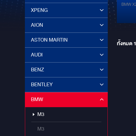
BMW X2 
GRO
XPENG
AION
ASTON MARTIN
ทั้งหมด
AUDI
BENZ
BENTLEY
BMW
M3
M3