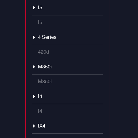
I5
I5
4 Series
420d
M850i
M850i
I4
I4
IX4