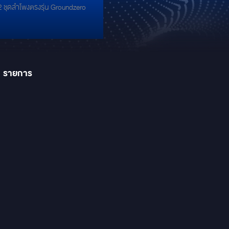
ชุดลำโพงตรงรุ่น Groundzero
UNDZERO
1
รายการ