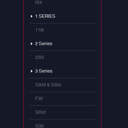
IX4
1 SERIES
118i
2 Series
220i
3 Series
330d & 330e
F30
320d
G30