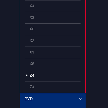
X4
X3
X6
X2
X1
X5
Z4
Z4
BYD