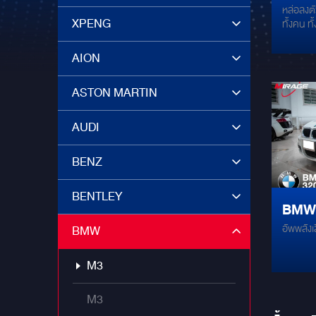
หล่อลงตัว!! เ
คุณภา
XPENG
ทั้งคน ทั้งรถ กับ BMW 320d G20 อัพเกรด
ตรงรุ
คุณภาพเส
BMW โดย
AION
เฉพา
GROUNDZ
ละเอียดเ
ASTON MARTIN
ท๊อป พร้อมชุด
คู่หน้
100.2BM
AUDI
GROUND
วูฟเฟอร
BENZ
GZCS 2
ALPINE
DRC ---
BENTLEY
BMW 320D ติด
Install
GZCS 1
อัพพลังเส
BMW
เสียง
Speake
GZCS 1
เข้าที
M3
Speake
GZCS-
GZCS 2
M3
For BM