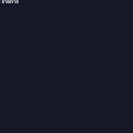
5
รายการ
PINE RUX-C810