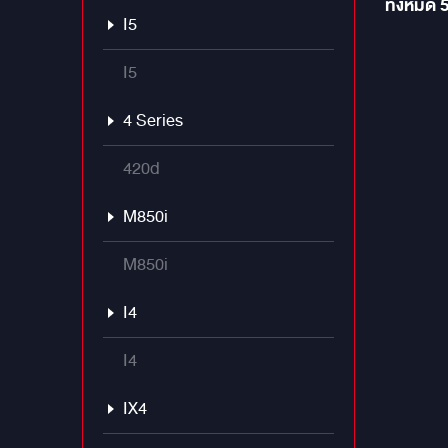
ทั้งหมด
DRC AL
I5
I5
4 Series
420d
M850i
M850i
I4
I4
IX4