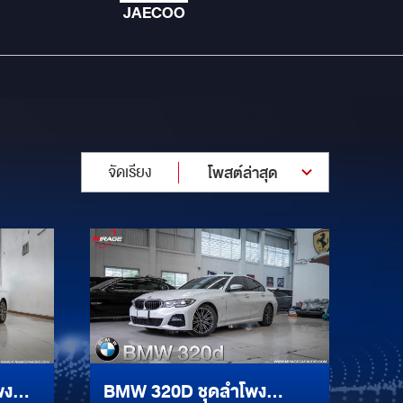
JAECOO
จัดเรียง
โพสต์ล่าสุด
BMW 320D ชุดลำโพง