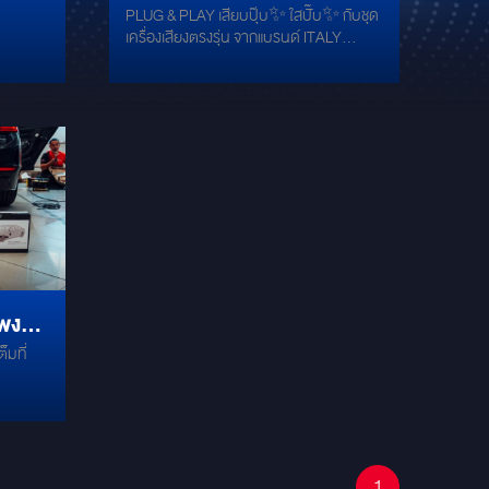
PLUG & PLAY เสียบปุ๊บ✨ ใสปั๊บ✨ กับชุด
PLUG & PLAY เสียบปุ๊บ✨
เครื่องเสียงตรงรุ่น จากแบรนด์ ITALY
ใสปั๊บ✨ กับชุดเครื่องเสียง
#AUDISON ติดตั้งในรถ #BMW #320D
☑ ลำโพงคู่หน้า-เซ็นเตอร์ AUDISON
ตรงรุ่น จากแบรนด์ ITALY
APBMW K4M ☑ ลำโพงคู่หลัง AUDISON
#AUDISON
APBMW X4E ☑ SUBWOOFER
AUDISON APBMW S8-2 ☑ DAMP
MERCURY GOLD
พง
ั่นใจได้เต็มที่
1