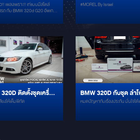
พลงเพราะ!! เท่แบบมีสไตล์
#MOREL By Israel
พเสียงทั้งชุดลำโพง
MOREL BY ISRAEL ส่งตรง
่น สำหรับ BMW โดย
จากตะวันออกกลาง!
ียงทั้งชุดลำโพงตรงรุ่น สำหรับ
เฉพาะ กับแบรนด์เยอรมันแท้ๆ
ะ
ERO พร้อมปรับแต่งมิติราย
สียง ด้วยแอมป์/DSP ALPINE รุ่น
ปลั๊กตรงรุ่น - ลำโพงแยกชิ้น
า-หลัง GROUNDZERO GZCS
W - ลำโพงเซ็นเตอร์
ZERO GZCS-CENTER - ซับ
์ 8 นิ้ว ตรงรุ่น GROUNDZERO
00BMW-SW4 - แอมป์/DSP
 PXE-X120-10DP พร้อมหน้าจอ
------ BMW 320d G20 [
ตั้งชุดเครื่อง
BMW 320D กับชุด ลำโ
ation List ] + GROUNDZERO
00.2BMW (Component
ียงให้เต็มพิกัด
หมดปัญหากับเรื่องประกัน ม
 FOCAL โจทย์คือ ติดตั้ง
ตรงรุ่นBMW
r) FRONT + GROUNDZERO
00.2BMW (Component
่ แบบซ่อนรูป ในรถ
r) BACK + GROUNDZERO
CENTER + GROUNDZERO
00BMW-SW4 (Subwoofer 8"
W) + ALPINE PXE-X120-10DP +