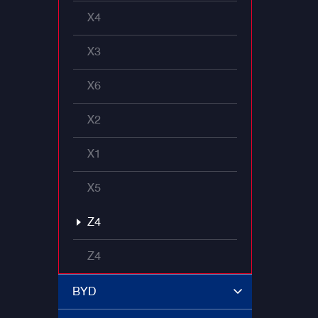
X4
X3
X6
X2
X1
X5
Z4
Z4
BYD