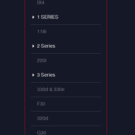
IX4
1 SERIES
118i
2 Series
220i
3 Series
330d & 330e
F30
320d
G30