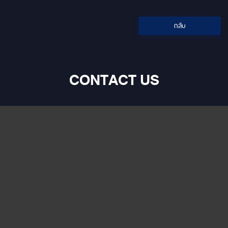
หน้าจอ 1024x600 pixels •เปิด
Youtube ได้ •CPU 8 cores
•Ram 8 GB •Rom 128 GB
กลับ
•กำลังขับ 45W x4 rms •รองรับ
การเชื่อมต่อกล้องมองหลัง (กล้อง
ถอยหลัง) •รองรับการเชื่อมต่อ
บลูทูธ (Bluetooth) •รองรับ USB ,
External Hardisk (1TB,Fat32)
CONTACT US
•รองรับไฟล์ MP3 , AVI •GPS
ออนไลน์ และออฟไลน์ (ผ่าน
สัญญาณดาวเทียม) •รองรับการ
ควบคุมผ่านพวงมาลัย (คอนโทรล
พวงมาลัย) •Option เพิ่ม กล้อง
360 3D HD Touch Screen