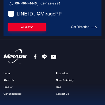
094-964-4445
,
02-432-2295
LINE ID : @MirageRP
Get Direction
ข้อมูลสาขา
Home
Promotion
About Us
News & Activity
Product
Blog
Car Experience
Contact Us