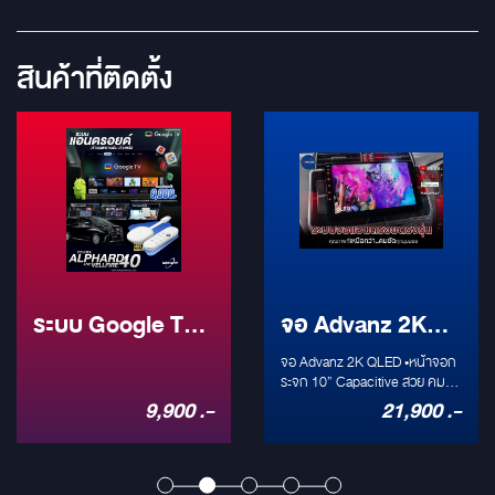
สินค้าที่ติดตั้ง
จอ Advanz 2K
จอ Advanz Wide
QLED
Screen for BMW
จอ Advanz 2K QLED •หน้าจอก
จอตรงรุ่น OEM Fit Plug and
ระจก 10” Capacitive สวย คม
Play สำหรับ BMW
(IPS Screen) •รองรับการใช้งาน
21,900 .-
27,900 .-
ภาษาไทย (เมนูภาษาไทย) •ระบบ
ปฏิบัติการ Android •รองรับไวไฟ
(WiFi Hotspot) ฮอตสปอตมือถือ
หรือพ็อกเก็ตไวไฟ •ความละเอียด