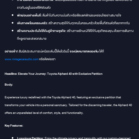
ราวกับอยู่ในออฟฟิศส่วนตัว
พักผ่อนอย่างเต็มที่:
ดื่มด่ำไปกับความบันเทิง หรือเพียงแค่พักผ่อนหย่อนใจอย่างสบายใจ
เดินทางพร้อมครอบครัว:
สร้างความสุขให้กับทุกคนในครอบครัว ด้วยพื้นที่ส่วนตัวที่แยกจากกัน
สร้างความประทับใจให้กับคู่ค้าทางธุรกิจ:
สร้างภาพลักษณ์ที่ดีให้กับธุรกิจของคุณ ด้วยการเดินทาง
ที่หรูหราและสะดวกสบาย
อย่ารอช้า!
จองนัดหมายทดลองขับ
สัมผัสประสบการณ์เหนือระดับนี้ได้แล้ววันนี้
ได้ที่
www.miragecaraudio.com
หรือติดต่อเรา
Headline:
Elevate Your Journey: Toyota Alphard 40 with Exclusive Partition
Body:
Experience luxury redefined with the Toyota Alphard 40, featuring an exclusive partition that
transforms your vehicle into a personal sanctuary. Tailored for the discerning traveler, the Alphard 40
offers an unparalleled level of comfort, style, and functionality.
Key Features:
Luxurious Partition:
Enjoy the ultimate privacy and tranquility with our custom-designed