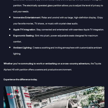
partition. The electrically operated glass partition allows you to adjust the level of privacy to
suit your needs.
Immersive Entertainment:
Relax and unwind with our large, high-definition display. Enjoy
your favorite movies, TV shows, or music with crystal-clear audio.
Apple TV Integration:
Stay connected and entertained with seamless Apple TV integration.
Ergonomic Seating:
Sink into plush, power-adjustable seats designed for maximum
comfort.
Ambient Lighting:
Create a soothing and inviting atmosphere with customizable ambient
lighting.
Whether you're commuting to work or embarking on a cross-country adventure,
the Toyota
Alphard 40 with partition offers a serene and productive environment.
Experience the difference today.