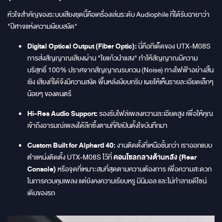
หัวใจสำคัญของระบบเสียงชุดนี้คือเครื่องเล่นระดับ Audiophile ที่ได้รับฉายาว่า
"ปีศาจแห่งความเงียบสงัด"
Digital Optical Output (Fiber Optic):
นี่คือทีเด็ดของ UTX-M08S
การส่งสัญญาณเสียงผ่าน "ใยแก้วนำแสง" ทำให้สัญญาณมีความ
บริสุทธิ์ 100% ปราศจากสัญญาณรบกวน (Noise) ทางไฟฟ้าอย่างสิ้น
เชิง เสียงที่ได้จึงมีความสงัด พื้นหลังเงียบกริบ เผยให้เห็นรายละเอียดเล็กๆ
น้อยๆ ของดนตรี
Hi-Res Audio Support:
รองรับไฟล์เพลงความละเอียดสูง เพื่อให้คุณ
เข้าถึงอารมณ์เพลงได้ลึกซึ้งตามที่ศิลปินตั้งใจบันทึกมา
Custom Built for Alphard 40:
งานติดตั้งที่เหนือชั้นกว่า เราออกแบบ
ตำแหน่งติดตั้ง UTX-M08S ไว้ที่
คอนโซลกลางด้านหลัง (Rear
Console)
หรือจุดที่เหมาะสมที่สุดตามความต้องการ เพื่อความสะดวก
ในการควบคุมเพลง แต่ยังคงความเรียบหรู มินิมอล และไม่ทำลายดีไซน์
เดิมของรถ