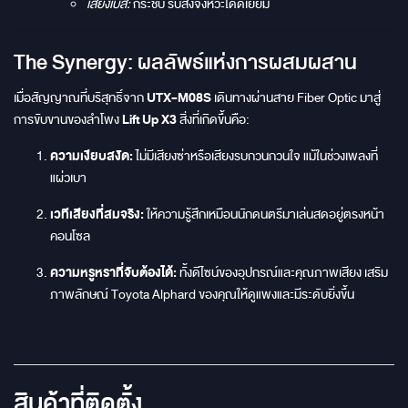
เสียงเบส:
กระชับ รับส่งจังหวะได้ดีเยี่ยม
The Synergy: ผลลัพธ์แห่งการผสมผสาน
เมื่อสัญญาณที่บริสุทธิ์จาก
UTX-M08S
เดินทางผ่านสาย Fiber Optic มาสู่
การขับขานของลำโพง
Lift Up X3
สิ่งที่เกิดขึ้นคือ:
ความเงียบสงัด:
ไม่มีเสียงซ่าหรือเสียงรบกวนกวนใจ แม้ในช่วงเพลงที่
แผ่วเบา
เวทีเสียงที่สมจริง:
ให้ความรู้สึกเหมือนนักดนตรีมาเล่นสดอยู่ตรงหน้า
คอนโซล
ความหรูหราที่จับต้องได้:
ทั้งดีไซน์ของอุปกรณ์และคุณภาพเสียง เสริม
ภาพลักษณ์ Toyota Alphard ของคุณให้ดูแพงและมีระดับยิ่งขึ้น
สินค้าที่ติดตั้ง