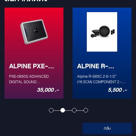
E-
ALPINE R-
ALPINE UT
ITAL
S65C.2
M08S
CED
Alpine R-S65C.2 6-1/2"
Alpine UTX-M08S A
OR
(16.5CM) COMPONENT 2 -
DSP AUDIO PLAYER เครื่อ
WAY SPEAKER ลำโพงรุ่น R ซีรีส์
เสียงใหม่ที่เล่นไฟล์คุ
,000 .-
5,500 .-
22
วย
มีทั้งแบบ 2 ทางคอมโพเนนท์และโค
การออกแบบโครงสร้างท
 รุ่น PXE-
แอกเชียลที่ให้เสียงที่ยอดเยี่ยม การ
อันเป็นเอกลักษณ์เฉพ
แอมพลิไฟ
ผสมผสานที่ลงตัวของวัสดุเกรดดี
ไพน์รุ่น UTX-M08เครื่อง
ี้ถูก
นอกจากจะให้เสียงที่ดีแล้วยังจัด
สามารถติดตั้งได้กับ
ญญาณที่
สมดุลของช่วงเสียง จึงมีการผิด
รถยนต์โดยที่ไม่ต้องรื้อเ
 เพื่อที่จะ
เพี้ยนที่น้อย Speaker type 6-
เดิมออก อีกทั้งยังคงค
กับระบบ
1/2" (16.5cm) COMPONENT
สามารถในการเล่นแหล่
กลับ
นเครื่อง
2-WAY SPEAKER Frequency
เสียงต้นฉบับ รวมถึงช