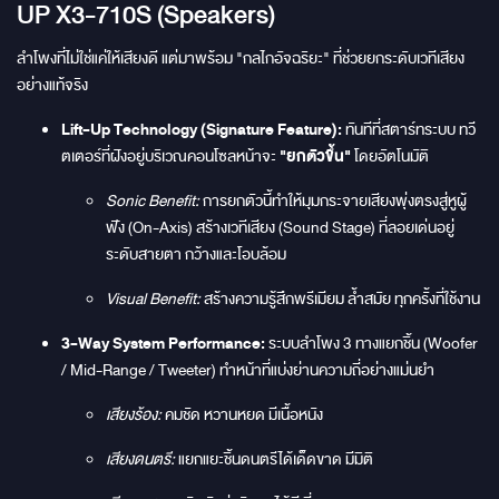
UP X3-710S (Speakers)
ลำโพงที่ไม่ใช่แค่ให้เสียงดี แต่มาพร้อม "กลไกอัจฉริยะ" ที่ช่วยยกระดับเวทีเสียง
อย่างแท้จริง
Lift-Up Technology (Signature Feature):
ทันทีที่สตาร์ทระบบ ทวี
ตเตอร์ที่ฝังอยู่บริเวณคอนโซลหน้าจะ
"ยกตัวขึ้น"
โดยอัตโนมัติ
Sonic Benefit:
การยกตัวนี้ทำให้มุมกระจายเสียงพุ่งตรงสู่หูผู้
ฟัง (On-Axis) สร้างเวทีเสียง (Sound Stage) ที่ลอยเด่นอยู่
ระดับสายตา กว้างและโอบล้อม
Visual Benefit:
สร้างความรู้สึกพรีเมียม ล้ำสมัย ทุกครั้งที่ใช้งาน
3-Way System Performance:
ระบบลำโพง 3 ทางแยกชิ้น (Woofer
/ Mid-Range / Tweeter) ทำหน้าที่แบ่งย่านความถี่อย่างแม่นยำ
เสียงร้อง:
คมชัด หวานหยด มีเนื้อหนัง
เสียงดนตรี:
แยกแยะชิ้นดนตรีได้เด็ดขาด มีมิติ