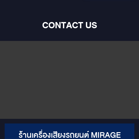
ะเป็นเครื่อง
response 65 Hz - 40 kHz
3 พอร์ต ทั้งด้านหน้าแ
Power handling 300 Watts
 -
peak power 100 Watts RMS
power Design H.A.M.R
CONTACT US
em
surround Shallow Mounting
g Pre-Amp
Design Material Silk dome
l
tweeter Neodymium Magnet
xial
for woofer and tweeter Multi-
alone
Layer Hybrid Fiber Cone
Dimension Woofer mounting
ut 12
diameter : 176 mm Woofer
&
mounting depth : 59 mm
parametric
c EQ Hi-
and pass
y up to
ncy
ร้านเครื่องเสียงรถยนต์ MIRAGE