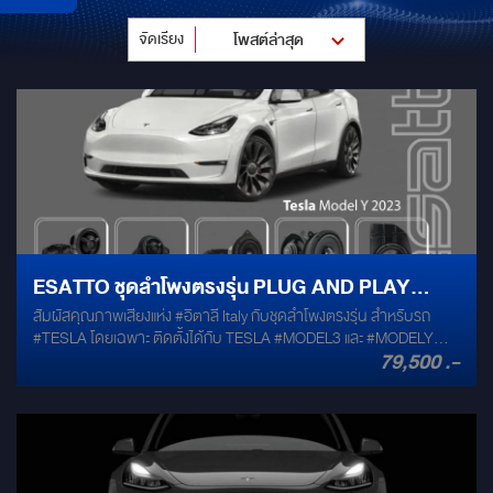
จัดเรียง
โพสต์ล่าสุด
ESATTO ชุดลำโพงตรงรุ่น PLUG AND PLAY
สัมผัสคุณภาพเสียงแห่ง #อิตาลี Italy กับชุดลำโพงตรงรุ่น สำหรับรถ
TESLA
#TESLA โดยเฉพาะ ติดตั้งได้กับ TESLA #MODEL3 และ #MODELY
79,500 .-
ESATTO [Made in Italy] ให้คุณภาพเสียงแบบ HI-RES จัดเต็มทุกจุด
ด้วยลำโพงทั้งหมด 13 ตำแหน่ง ติดตั้งเข้าช่องเดิมทั้งหมด ☑ ติดตั้งแบบ
PLUG&PLAY ☑ ไม่กระทบระบบเดิมของตัวรถ ☑ อัพเกรดคุณภาพ
เสียงมากยิ่งขึ้น