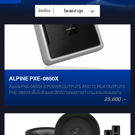
จัดเรียง
โพสต์ล่าสุด
ALPINE PXE-0850X
Alpine PXE-0850X 8 POWER OUTPUTS AND 12 RCA OUTPUTS
PXE-0850X เต็มไปด้วยประสิทธิภาพของการทำงาน ตอบสนองอย่าง
25,600 .-
รวดเร็วสูงถึง 50MHz นอกจากนี้ยังมีชิป CODEC PCM3168 ถึง
192kHz