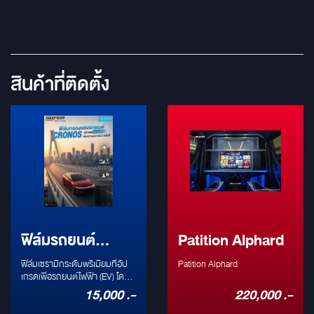
สินค้าที่ติดตั้ง
ฟิล์มรถยนต์
Patition Alphard
Cronos Super
ฟิล์มเซรามิกระดับพรีเมียมที่อัป
Patition Alphard
Ceramic EV Plus
เกรดเพื่อรถยนต์ไฟฟ้า (EV) โดย
เฉพาะ ผ่านการทดสอบระดับ
15,000 .-
220,000 .-
สากล ISO9050 โดดเด่นด้านการ