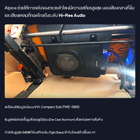
Alpine ช่วยให้การขยับของกรวยลำโพงมีความเสถียรสูงสุด มอบเสียงกลางที่อิ่ม
และเสียงแหลมที่ทอดไกลถึงระดับ
Hi-Res Audio
พลังเบสสมบูรณ์เเบบจาก Compact Sub PWE-S800
ซับวูฟเฟอร์หล่อขึ้นรูปด้วยอลูมิเนียม (Die-Cast Aluminum) แข็งแกร่งลดการสั่นค้าง
240W
กำลังขับสูงสุด
ให้เบสที่กระชับ (Tight Bass) เข้ากับโครงสร้างพื้นรถ H1