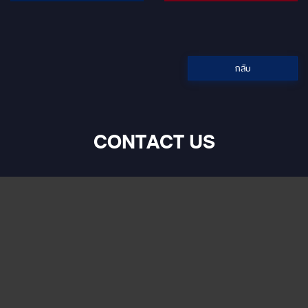
ทนแสงแดดจัดและลดความร้อน
สะสมขั้นสุด โดยไม่รบกวน
สัญญาณดิจิทัลทุกชนิด ช่วยลด
ภาระระบบปรับอากาศ ยืดอายุ
แบตเตอรี่ และเพิ่มความเย็นสบาย
ในห้องโดยสารอย่างเหนือระดับ
กลับ
CONTACT US