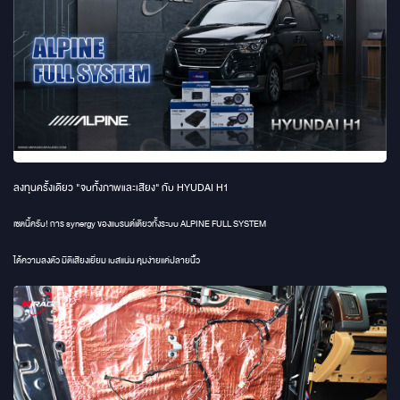
ลงทุนครั้งเดียว "จบทั้งภาพและเสียง" กับ HYUDAI H1
เซตนี้ครับ! การ synergy ของแบรนด์เดียวทั้งระบบ ALPINE FULL SYSTEM
ได้ความลงตัว มิติเสียงเยี่ยม เบสแน่น คุมง่ายแค่ปลายนิ้ว