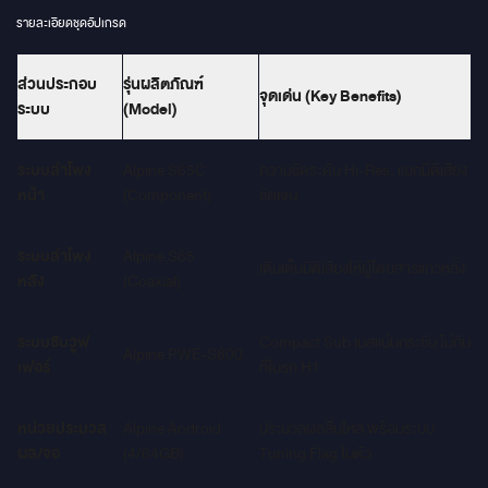
รายละเอียดชุดอัปเกรด
ส่วนประกอบ
รุ่นผลิตภัณฑ์
จุดเด่น (Key Benefits)
ระบบ
(Model)
ระบบลำโพง
Alpine S65C
ความชัดระดับ Hi-Res, แยกมิติเสียง
หน้า
(Component)
ชัดเจน
ระบบลำโพง
Alpine S65
เติมเต็มมิติเสียงให้ผู้โดยสารแถวหลัง
หลัง
(Coaxial)
ระบบซับวูฟ
Compact Sub เบสแน่นกระชับ ไม่กิน
Alpine PWE-S800
เฟอร์
ที่ในรถ H1
หน่วยประมวล
Alpine Android
ประมวลผลลื่นไหล พร้อมระบบ
ผล/จอ
(4/64GB)
Tuning Flag ในตัว