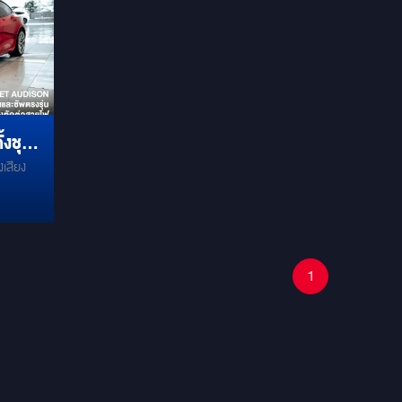
งชุด
งเสียง
IUM
1