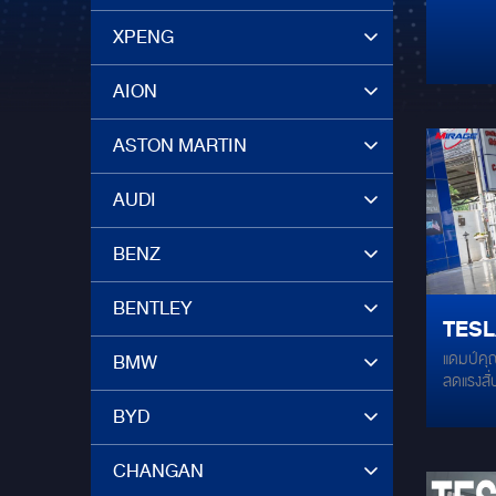
กว่า.
XPENG
DAM
AION
ASTON MARTIN
AUDI
BENZ
BENTLEY
TESL
แดมป์คุณ
BMW
ความเงี
ลดแรงสั่
แดมป
เสียง จาก
BYD
คัน 
CHANGAN