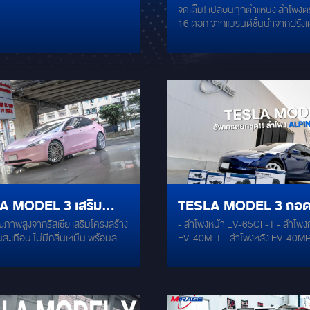
จัดเต็ม! เปลี่ยนทุกตำแหน่ง ลำโพงตร
.. ขับสบายกว่า ด้วย
เต็ม! เปลี่ยนทุกตำแหน่ง
16 ดอก จากแบรนด์ชั้นนำจากฝรั่ง
P MERCURY GOLD
ลำโพงตรงรุ่น 16 ดอก 
แบรนด์ชั้นนำจากฝรั่งเศ
A MODEL 3 เสริม
TESLA MODEL 3 ถอ
ภาพสูงจากรัสเซีย เสริมโครงสร้าง
- ลำโพงหน้า EV-65CF-T - ลำโพงกลาง
ยบมากยิ่งขึ้น ด้วย
ออก...แล้วเสียบปลั๊ก ใส่ก
นสะเทือน ไม่มีกลิ่นเหม็น พร้อมลด
EV-40M-T - ลำโพงหลัง EV-40MR-T -
์ MERCURY GOLD
เดิม สเตปง่ายๆ ที่อัพพลัง
ภายนอก เข้าสู่ภายใน ติดตั้งทั่วทั้ง
ซัพวูฟเฟอร์ EV-100SW3-T (สำหร
ในรถไฟฟ้ายอดนิยม TESLA MODEL3
Model 3) ใครที่ใช้รถ TESLA MODEL
คุณภาพเสียง ได้เต็ม
ไม่ควรพลาด!!
ประสิทธิภาพ