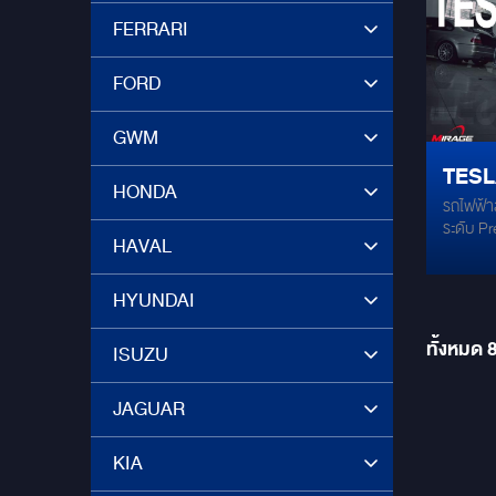
FERRARI
FORD
GWM
TESLA
HONDA
รถไฟฟ้าส
เครื่
ระดับ P
HAVAL
HYUNDAI
ทั้งหมด
ISUZU
JAGUAR
KIA