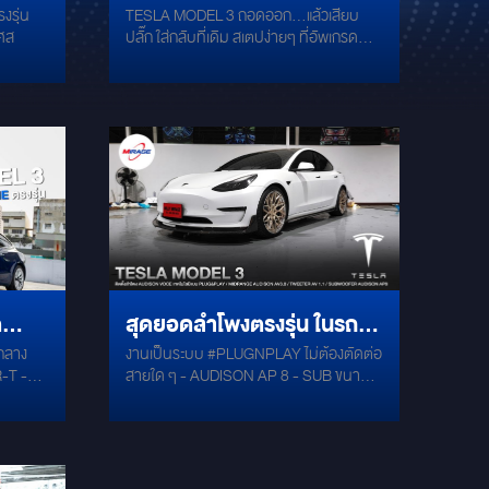
งรุ่น
TESLA MODEL 3 ถอดออก...แล้วเสียบ
เครื่องเสียงตรงรุ่นระดับ
เศส
ปลั๊ก ใส่กลับที่เดิม สเตปง่ายๆ ที่อัพเกรด
จาก
PREMIUM สเตปง่ายๆ ที่ทรง
พลังคุณภาพเสียง ได้เต็มประสิทธิภาพ "ชุด
ลำโพงตรงรุ่น TESLA" จากแบรนด์ยอด
ส
พลัง
นิยม! ALPINE ติดตั้งได้ ไม่กระทบกับระบบ
เดิมของตัวรถอย่างแน่นอน * ลำโพงหน้า
EV-65CF-T * ลำโพงกลาง EV-40M-T *
ลำโพงหลัง EV-40MR-T * ซัพวูฟเฟอร์ EV-
100SW3-T (สำหรับ Model 3)
ด
สุดยอดลำโพงตรงรุ่น ในรถ
งานเป็นระบบ #PLUGNPLAY ไม่ต้องตัดต่อ
ลับที่
TESLA MODEL 3 กับ
สายใด ๆ - AUDISON AP 8 - SUB ขนาด
ลำโพง AUDISON VOCE
ับ
8" เสียงกลางเทคโนโลยี V-CONE -
 3 อยู่
AUDISON #VOCE #TWEETER AV1.1 -
FULL SET ระบบ
AUDISON VOCE #MIDRANGE AV3.0 -
PLUG&PLAY
AUDISON APS 8D SUB - DAMP
#GROUNDZERO